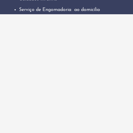
Serviço de Engomadoria ao domicílio
Serviço de jardinagem
Cuidados a idosos
Cuidados a pessoas com deficiência
Marcas
Interdomicílio
Empresa
Aviso legal