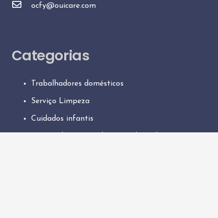
ocfy@ouicare.com
Categorias
Trabalhadores domésticos
Serviço Limpeza
Cuidados infantis
Serviço de Engomadoria ao domicílio
Serviço de jardinagem
Cuidados a idosos
Cuidados a pessoas com deficiência