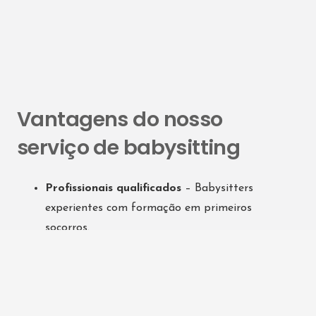
Vantagens do nosso
serviço de babysitting
Profissionais qualificados
– Babysitters
experientes com formação em primeiros
socorros.
Segurança
– Cuidados com total confiança e
responsabilidade.
Flexibilidade
– Horários ajustáveis conforme a