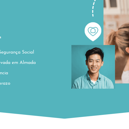
s
Segurança Social
provada em Almada
ncia
prazo