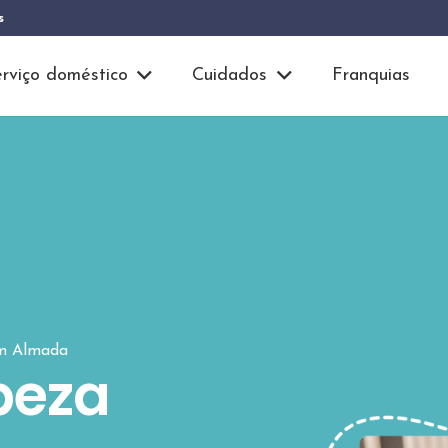
s
rviço doméstico
Cuidados
Franquias
em Almada
peza