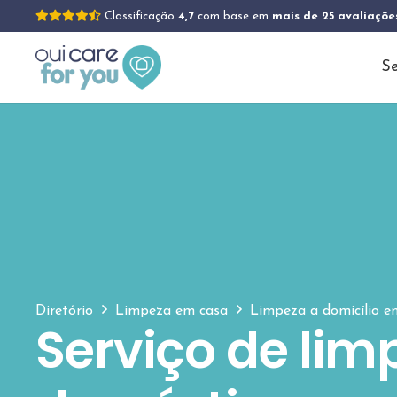
Classificação
4,7
com base em
mais de 25 avaliaçõe
Se
Diretório
Limpeza em casa
Limpeza a domicílio 
Serviço de lim