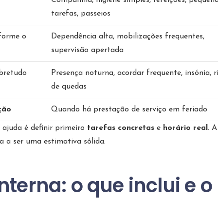
Companhia, higiene simples, refeições, pequen
tarefas, passeios
forme o
Dependência alta, mobilizações frequentes,
supervisão apertada
bretudo
Presença noturna, acordar frequente, insónia, r
de quedas
ção
Quando há prestação de serviço em feriado
 ajuda é definir primeiro
tarefas concretas
e
horário real
. A
a a ser uma estimativa sólida.
terna: o que inclui e o