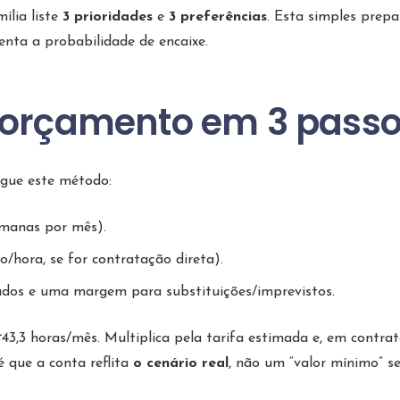
ília liste
3 prioridades
e
3 preferências
. Esta simples prep
nta a probabilidade de encaixe.
 orçamento em 3 pass
egue este método:
emanas por mês).
io/hora, se for contratação direta).
dados e uma margem para substituições/imprevistos.
 ~43,3 horas/mês. Multiplica pela tarifa estimada e, em contra
é que a conta reflita
o cenário real
, não um “valor mínimo” s