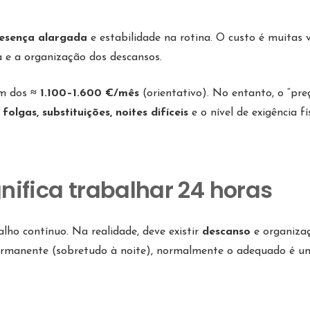
esença alargada
e estabilidade na rotina. O custo é muitas 
a e a organização dos descansos.
em dos
≈ 1.100–1.600 €/mês
(orientativo). No entanto, o “pre
:
folgas, substituições, noites difíceis
e o nível de exigência fí
gnifica trabalhar 24 horas
lho contínuo. Na realidade, deve existir
descanso
e organiza
a permanente (sobretudo à noite), normalmente o adequado é u