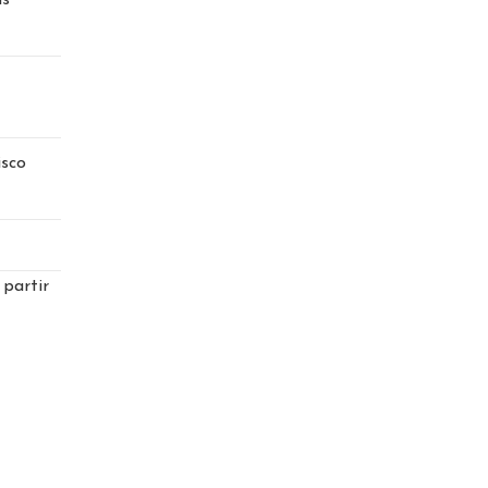
as
isco
 partir