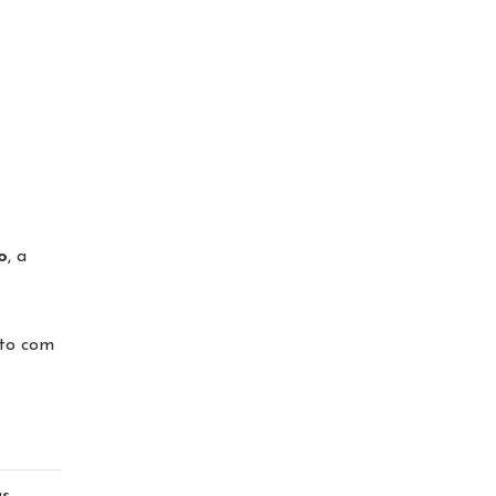
o
, a
nto com