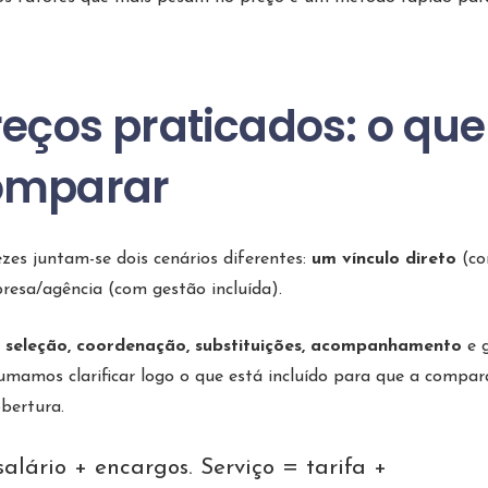
reços praticados: o que
comparar
es juntam-se dois cenários diferentes:
um vínculo direto
(c
esa/agência (com gestão incluída).
r
seleção, coordenação, substituições, acompanhamento
e 
umamos clarificar logo o que está incluído para que a compa
bertura.
alário + encargos. Serviço = tarifa +