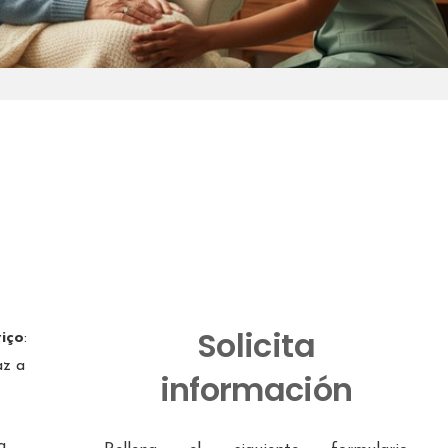
Solicita
viço
:
az a
información
a