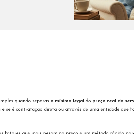
simples quando separas
o mínimo legal
do
preço real do ser
 e se é contratação direta ou através de uma entidade que f
 os fatores que mais pesam no preço e um método rápido par