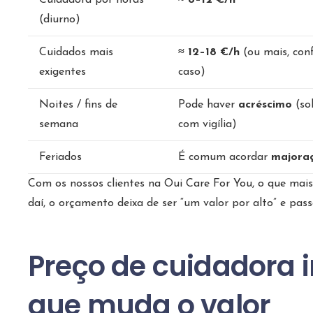
Cuidadora por horas
≈ 8–12 €/h
(diurno)
Cuidados mais
≈ 12–18 €/h
(ou mais, con
exigentes
caso)
Noites / fins de
Pode haver
acréscimo
(so
semana
com vigília)
Feriados
É comum acordar
majora
Com os nossos clientes na Oui Care For You, o que mais
daí, o orçamento deixa de ser “um valor por alto” e pass
Preço de cuidadora in
que muda o valor