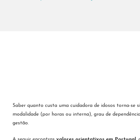
Saber quanto custa uma cuidadora de idosos torna-se 
modalidade (por horas ou interna), grau de dependência
gestão.
A seguir encontras
valores orientativos em Portugal
,